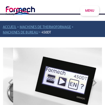
MENU
>
>
ACCUEIL
MACHINES DE THERMOFORMAGE
Machines de bureau
DEMANDER UN DEVIS
450DT
>
MACHINES DE BUREAU
450DT
Previous
Next