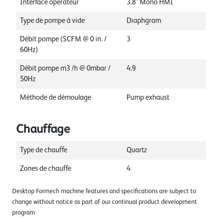
Interface opérateur
3.8" Mono HMI
Type de pompe à vide
Diaphgram
Débit pompe (SCFM @ 0 in. /
3
60Hz)
Débit pompe m3 /h @ 0mbar /
4.9
50Hz
Méthode de démoulage
Pump exhaust
Chauffage
Type de chauffe
Quartz
Zones de chauffe
4
Desktop Formech machine features and specifications are subject to
change without notice as part of our continual product development
program