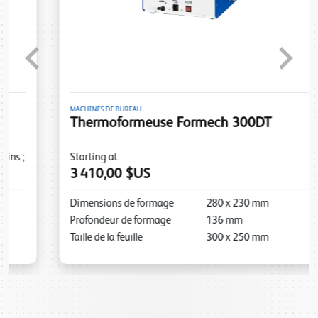
Previous
Next
MACHINES DE BUREAU
Thermoformeuse Formech 300DT
Starting at
3 410,00 $US
Dimensions de formage
280
x
230
mm
Profondeur de formage
136
mm
Taille de la feuille
300
x
250
mm