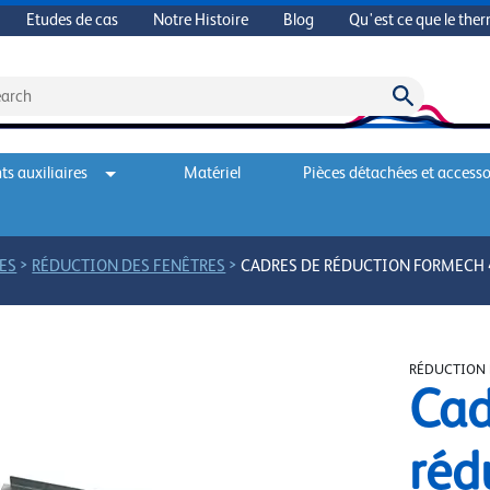
Etudes de cas
Notre Histoire
Blog
Qu'est ce que le the
s auxiliaires
Matériel
Pièces détachées et accesso
>
>
ES
RÉDUCTION DES FENÊTRES
CADRES DE RÉDUCTION FORMECH 
RÉDUCTION 
Cad
réd