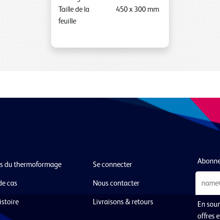
Taille de la
450
x
300
mm
feuille
Abonnez
s du thermoformage
Se connecter
de cas
Nous contacter
istoire
Livraisons & retours
En soum
offres 