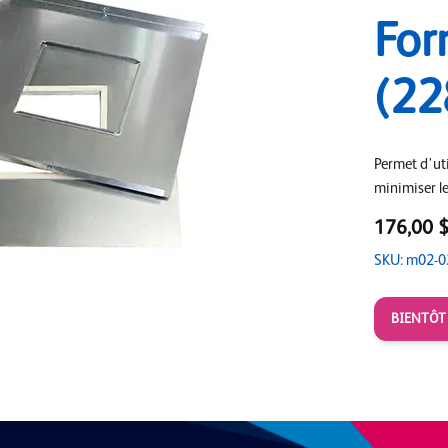
For
(2
Permet d'util
minimiser le
176,00 
SKU: m02-0
BIENTÔT