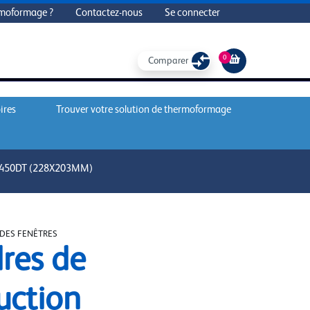
rmoformage ?
Contactez-nous
Se connecter
0
Comparer
ires
Trouver votre solution de thermoformage
450DT (228X203MM)
DES FENÊTRES
res de
uction