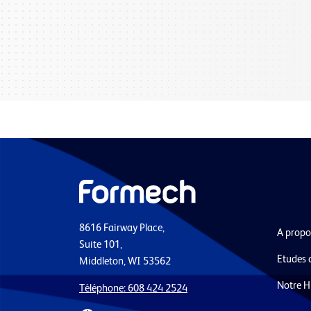
8616 Fairway Place,
A propo
Suite 101,
Etudes 
Middleton, WI 53562
Notre H
Téléphone: 608 424 2524