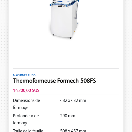
MACHINES AU SOL
Thermoformeuse Formech 508FS
14 200,00 $US
Dimensions de
482
x
432
mm
formage
Profondeur de
290
mm
formage
Taille de la feuille
508
x
457
mm