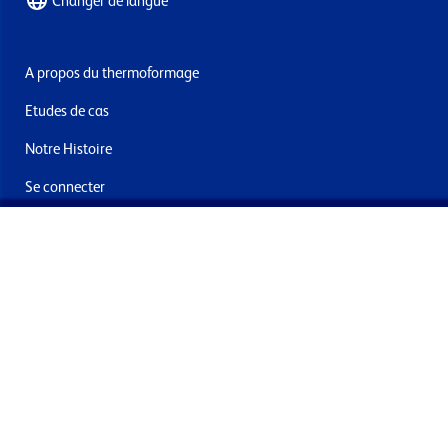
Changer de langue
A propos du thermoformage
Etudes de cas
Notre Histoire
Se connecter
Nous contacter
Livraisons & retours
Abonnez-vous à la newsletter
En soumettant ce formulaire, vous acceptez de recevoir des
offres et e-mails de la part de Formech International Limited