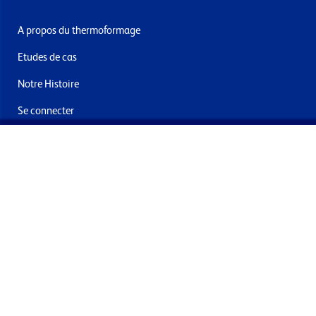
A propos du thermoformage
Etudes de cas
Notre Histoire
Se connecter
Nous contacter
Livraisons & retours
Abonnez-vous à la newsletter
En soumettant ce formulaire, vous acceptez de recevoir des
offres et e-mails de la part de Formech International Limited