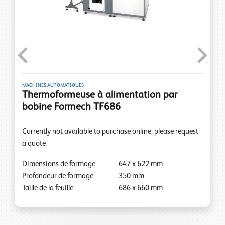
Previous
Next
MACHINES AUTOMATIQUES
Thermoformeuse à alimentation par
bobine Formech TF686
Currently not available to purchase online, please request
a quote
Dimensions de formage
647
x
622
mm
Profondeur de formage
350
mm
Taille de la feuille
686
x
660
mm