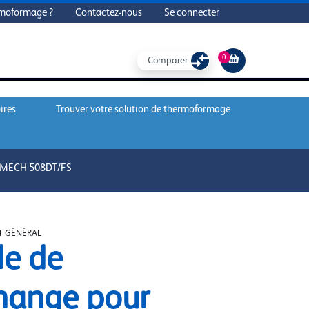
rmoformage ?
Contactez-nous
Se connecter
0
Comparer
ires
Trouver votre solution de thermoformage
RMECH 508DT/FS
 GÉNÉRAL
le de
hange pour