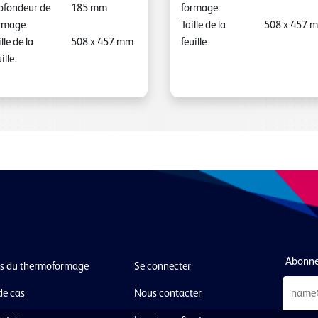
ofondeur de
185
mm
formage
rmage
Taille de la
508
x
457
m
lle de la
508
x
457
mm
feuille
ille
Abonnez
s du thermoformage
Se connecter
de cas
Nous contacter