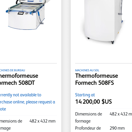
CHINES DE BUREAU
MACHINES AU SOL
hermoformeuse
Thermoformeuse
ormech 508DT
Formech 508FS
rrently not available to
Starting at
14 200,00 $US
rchase online, please request a
ote
Dimensions de
482
x
432
m
mensions de
482
x
432
mm
formage
rmage
Profondeur de
290
mm