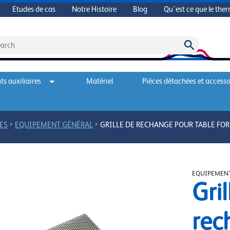
Etudes de cas
Notre Histoire
Blog
Qu'est ce que le the
s auxiliaires
Matériel
Pièces détachées et accesso
>
>
ES
EQUIPEMENT GÉNÉRAL
GRILLE DE RECHANGE POUR TABLE FO
EQUIPEMENT
Gril
rec