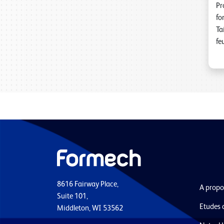
Pr
fo
Tai
feu
8616 Fairway Place,
A propo
Suite 101,
Etudes 
Middleton, WI 53562