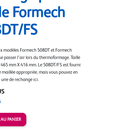
le Formech
DT/FS
ux modèles Formech 508DT et Formech
e passer l’air lors du thermoformage. Taille
 : 465 mm X 416 mm. Le 508DT/FS est fourni
e maillée appropriée, mais vous pouvez en
ne de rechange ici.
US
6