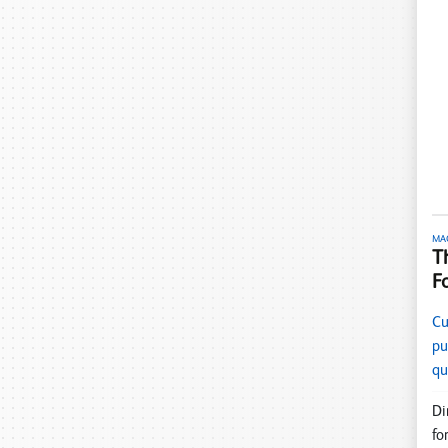
MA
T
F
Cu
pu
qu
Di
fo