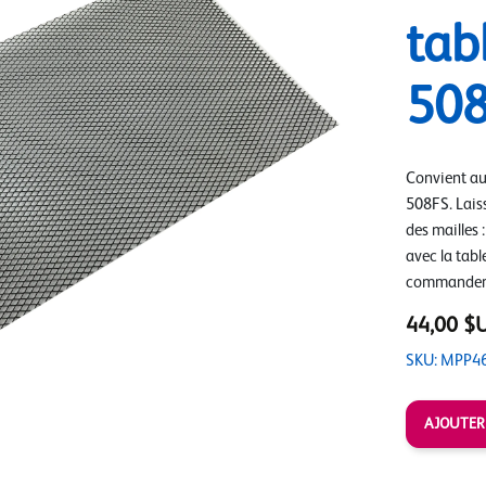
tab
508
Convient a
508FS. Laiss
des mailles
avec la tabl
commander u
44,00 $
SKU: MPP4