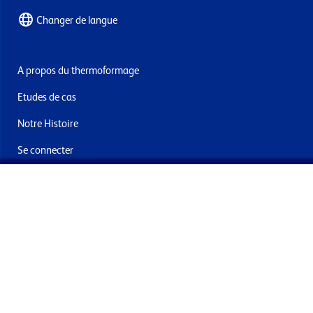
Changer de langue
A propos du thermoformage
Etudes de cas
Notre Histoire
Se connecter
Nous contacter
Livraisons & retours
Abonnez-vous à la newsletter
En soumettant ce formulaire, vous acceptez de recevoir des