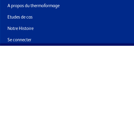
A propos du thermoformage
Etudes de cas
Notre Histoire
Se connecter
Nous contacter
Livraisons & retours
Abonnez-vous à la newsletter
En soumettant ce formulaire, vous acceptez de recevoir des
offres et e-mails de la part de Formech International Limited