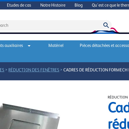
Etudes de cas
Notre Histoire
Blog
Qu'est ce que le the
s auxiliaires
Matériel
Pièces détachées et accesso
>
>
ES
RÉDUCTION DES FENÊTRES
CADRES DE RÉDUCTION FORMECH 
RÉDUCTION 
Cad
réd