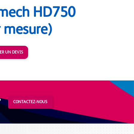
rmech HD750
r mesure)
R UN DEVIS
?
CONTACTEZ-NOUS