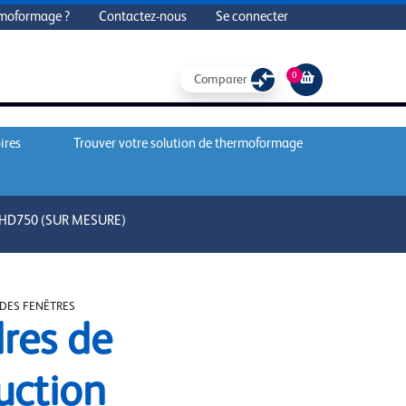
rmoformage ?
Contactez-nous
Se connecter
0
Comparer
ires
Trouver votre solution de thermoformage
HD750 (SUR MESURE)
DES FENÊTRES
res de
uction