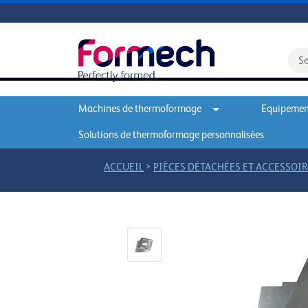
Machines de thermoformage
Equipement
Solutions de thermoformage personnalisées
>
ACCUEIL
PIÈCES DÉTACHÉES ET ACCESSOIR