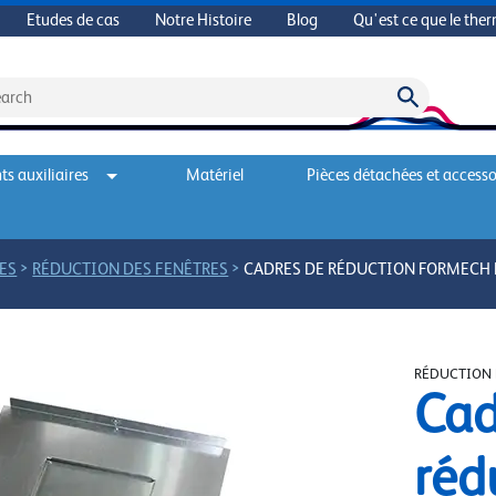
Etudes de cas
Notre Histoire
Blog
Qu'est ce que le the
s auxiliaires
Matériel
Pièces détachées et accesso
>
>
ES
RÉDUCTION DES FENÊTRES
CADRES DE RÉDUCTION FORMECH 
RÉDUCTION 
Cad
réd