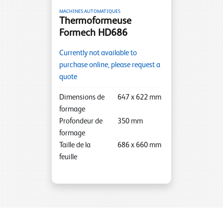
MACHINES AUTOMATIQUES
Thermoformeuse
Formech HD686
Currently not available to
purchase online, please request a
quote
Dimensions de
647
x
622
mm
formage
Profondeur de
350
mm
formage
Taille de la
686
x
660
mm
feuille