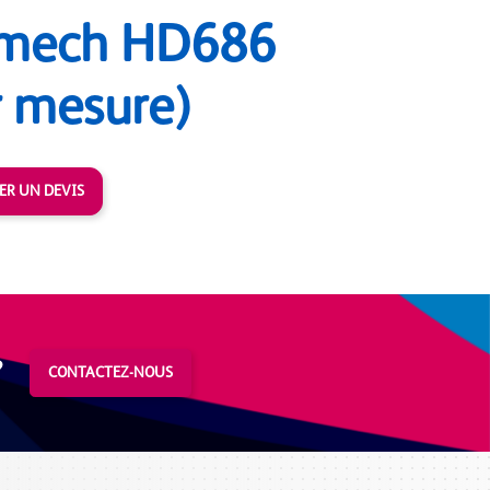
rmech HD686
r mesure)
R UN DEVIS
?
CONTACTEZ-NOUS