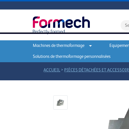
Machines de thermoformage
Equipement
Solutions de thermoformage personnalisées
>
ACCUEIL
PIÈCES DÉTACHÉES ET ACCESSOIR