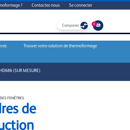
rmoformage ?
Contactez-nous
Se connecter
0
Comparer
ires
Trouver votre solution de thermoformage
HD686 (SUR MESURE)
DES FENÊTRES
res de
uction