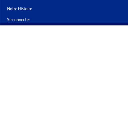
Notre Histoire
Se connecter
Nous contacter
Livraisons & retours
Abonnez-vous à la newsletter
En soumettant ce formulaire, vous acceptez de recevoir des
offres et e-mails de la part de Formech International Limited
Conditions générales
Politique de confidentialité