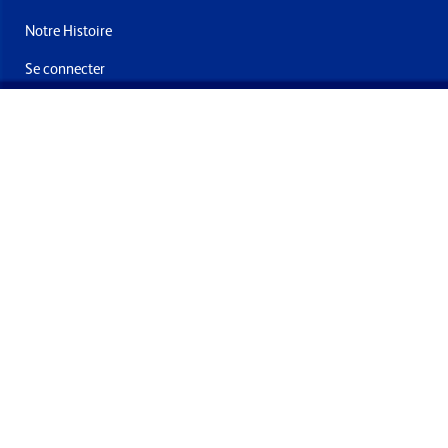
Notre Histoire
Se connecter
Nous contacter
Livraisons & retours
Abonnez-vous à la newsletter
En soumettant ce formulaire, vous acceptez de recevoir des
offres et e-mails de la part de Formech International Limited
Conditions générales
Politique de confidentialité