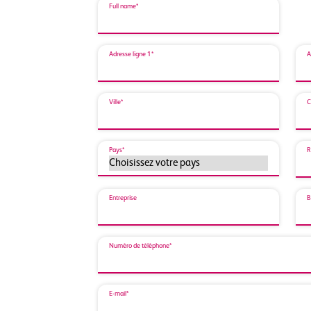
Full name*
Adresse ligne 1*
A
Ville*
C
Pays*
R
Entreprise
B
Numéro de téléphone*
E-mail*