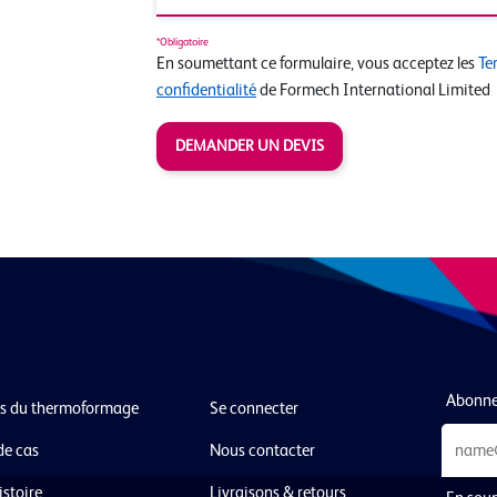
*Obligatoire
En soumettant ce formulaire, vous acceptez les
Te
confidentialité
de Formech International Limited
DEMANDER UN DEVIS
Abonnez
s du thermoformage
Se connecter
de cas
Nous contacter
istoire
Livraisons & retours