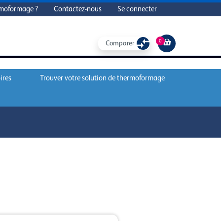
rmoformage ?
Contactez-nous
Se connecter
0
Comparer
ires
Trouver votre solution de thermoformage