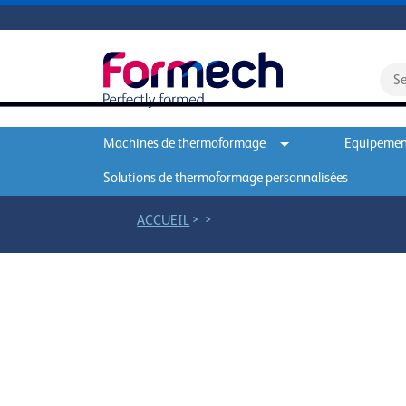
Machines de thermoformage
Equipement
Solutions de thermoformage personnalisées
>
>
ACCUEIL