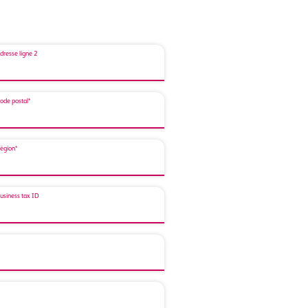
dresse ligne 2
ode postal*
égion*
usiness tax ID