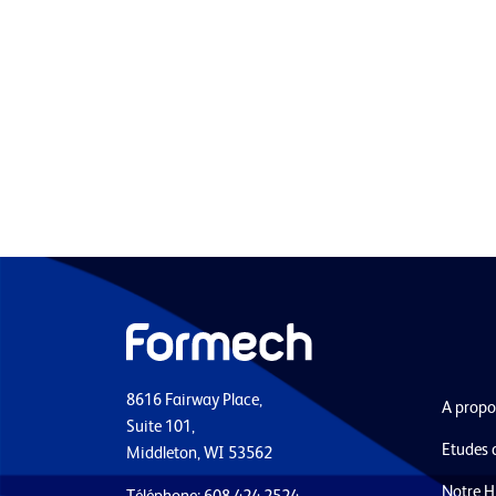
8616 Fairway Place,
A propo
Suite 101,
Etudes 
Middleton, WI 53562
Notre H