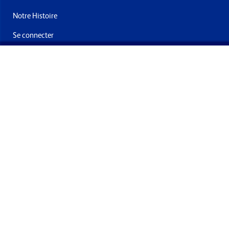
Notre Histoire
Se connecter
Nous contacter
Livraisons & retours
Abonnez-vous à la newsletter
En soumettant ce formulaire, vous acceptez de recevoir des
offres et e-mails de la part de Formech International Limited
Conditions générales
Politique de confidentialité