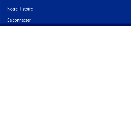
Notre Histoire
Se connecter
Nous contacter
Livraisons & retours
Abonnez-vous à la newsletter
En soumettant ce formulaire, vous acceptez de recevoir des
offres et e-mails de la part de Formech International Limited
Conditions générales
Politique de confidentialité