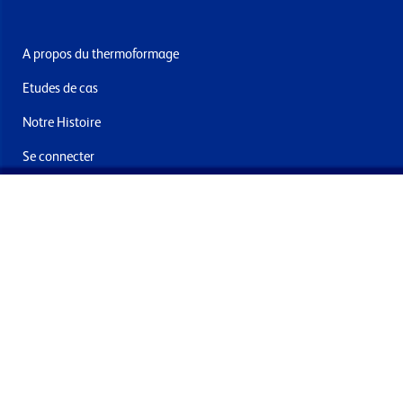
A propos du thermoformage
Etudes de cas
Notre Histoire
Se connecter
Nous contacter
Livraisons & retours
Abonnez-vous à la newsletter
En soumettant ce formulaire, vous acceptez de recevoir des
offres et e-mails de la part de Formech International Limited