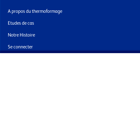
A propos du thermoformage
Etudes de cas
Notre Histoire
Se connecter
Nous contacter
Livraisons & retours
Abonnez-vous à la newsletter
En soumettant ce formulaire, vous acceptez de recevoir des
offres et e-mails de la part de Formech International Limited