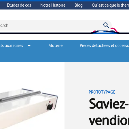
Etudes de cas
Notre Histoire
Blog
Qu'est ce que le the
s auxiliaires
Matériel
Pièces détachées et accesso
PROTOTYPAGE
Saviez
vendio