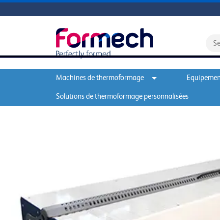
Machines de thermoformage
Equipement
Solutions de thermoformage personnalisées