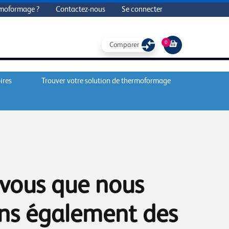
rmoformage ?
Contactez-nous
Se connecter
0
Comparer
ires
Trouver votre solution de thermoformage
-vous que nous
ns également des