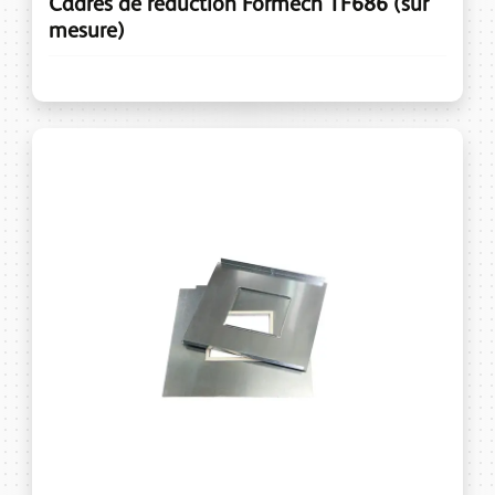
Cadres de réduction Formech TF686 (sur
mesure)