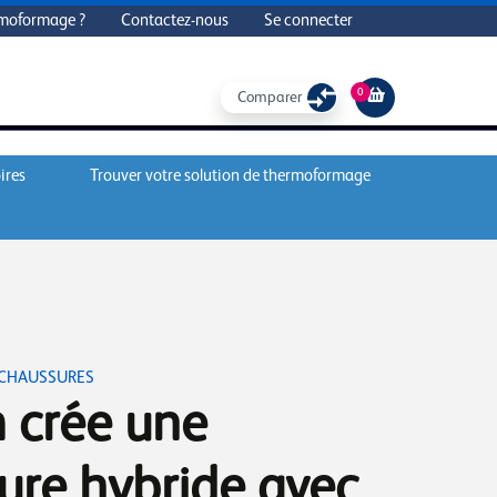
rmoformage ?
Contactez-nous
Se connecter
0
Comparer
ires
Trouver votre solution de thermoformage
 CHAUSSURES
 crée une
ure hybride avec