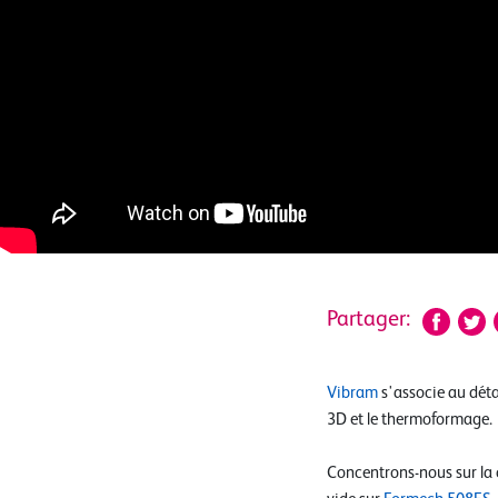
Partager:
Vibram
s'associe au déta
3D et le thermoformage.
Concentrons-nous sur la