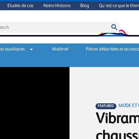
Etudes de cas
Notre Histoire
Blog
Qu'est ce que le the
s auxiliaires
Matériel
Pièces détachées et accesso
MODE ET
FEATURED
Vibram
chauss