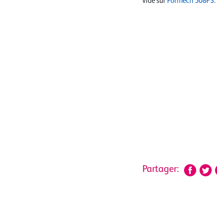
vide sur
Formech 508FS
.
Partager: